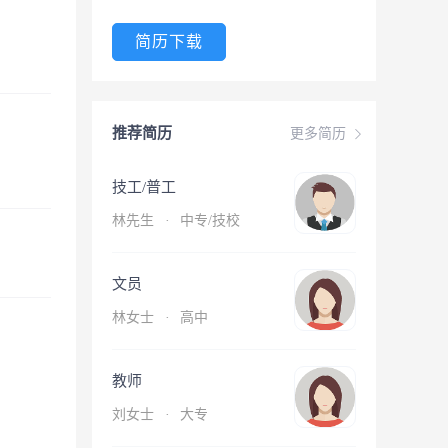
简历下载
推荐简历
更多简历
技工/普工
林先生
·
中专/技校
文员
林女士
·
高中
教师
刘女士
·
大专