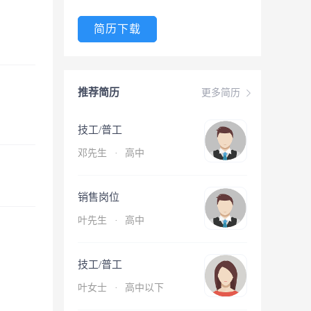
简历下载
推荐简历
更多简历
技工/普工
邓先生
·
高中
销售岗位
叶先生
·
高中
技工/普工
叶女士
·
高中以下